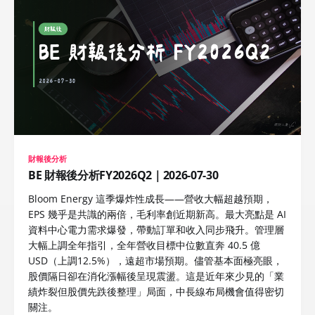
財報後分析
BE 財報後分析FY2026Q2｜2026-07-30
Bloom Energy 這季爆炸性成長——營收大幅超越預期，
EPS 幾乎是共識的兩倍，毛利率創近期新高。最大亮點是 AI
資料中心電力需求爆發，帶動訂單和收入同步飛升。管理層
大幅上調全年指引，全年營收目標中位數直奔 40.5 億
USD（上調12.5%），遠超市場預期。儘管基本面極亮眼，
股價隔日卻在消化漲幅後呈現震盪。這是近年來少見的「業
績炸裂但股價先跌後整理」局面，中長線布局機會值得密切
關注。