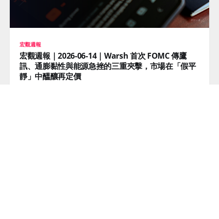
宏觀週報
宏觀週報｜2026-06-14｜Warsh 首次 FOMC 傳鷹
訊、通膨黏性與能源急挫的三重夾擊，市場在「假平
靜」中醞釀再定價
大家都在等降息，但這週市場悄悄在定價的是⋯⋯升息。
CPI 4.17%、10Y 殖利率 4.49%——新的一週，只有一個數
字最重要：06/19 美股休市。這個數字，決定接下來市場的
方向。
READ MORE