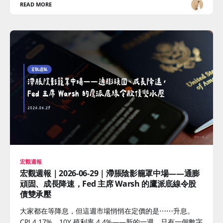
READ MORE
宏觀週報
宏觀週報｜2026-06-29｜滯脹陰影籠罩中場——通膨
頑固、成長降速，Fed 主席 Warsh 的鷹派底線令股
債雙承壓
大家都在等降息，但這週市場悄悄在定價的是⋯⋯升息。
CPI 4.17%、10Y 殖利率 4.4%——新的一週，只有一個數字